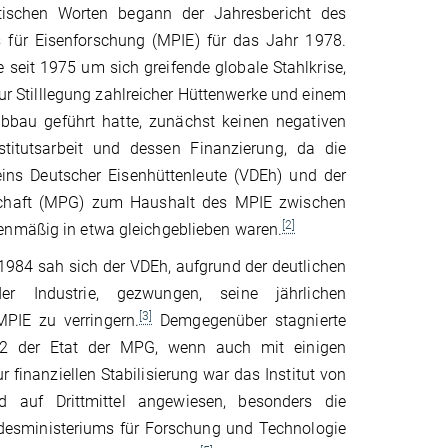
tischen Worten begann der Jahresbericht des
s für Eisenforschung (MPIE) für das Jahr 1978.
e seit 1975 um sich greifende globale Stahlkrise,
ur Stilllegung zahlreicher Hüttenwerke und einem
abbau geführt hatte, zunächst keinen negativen
stitutsarbeit und dessen Finanzierung, da die
ins Deutscher Eisenhüttenleute (VDEh) und der
schaft (MPG) zum Haushalt des MPIE zwischen
[2]
nmäßig in etwa gleichgeblieben waren.
1984 sah sich der VDEh, aufgrund der deutlichen
er Industrie, gezwungen, seine jährlichen
[3]
PIE zu verringern.
Demgegenüber stagnierte
972 der Etat der MPG, wenn auch mit einigen
r finanziellen Stabilisierung war das Institut von
auf Drittmittel angewiesen, besonders die
esministeriums für Forschung und Technologie