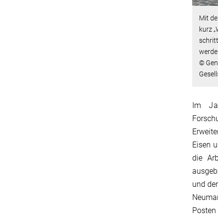
Mit d
kurz 
schri
werde
© Gen
Gesel
Im Ja
Forsch
Erweite
Eisen u
die Ar
ausgeb
und de
Neuman
Posten 