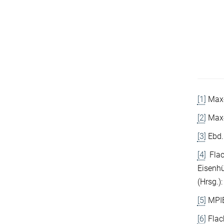
[1]
Max-
[2]
Max-
[3]
Ebd.
[4]
Flac
Eisenhü
(Hrsg.)
[5]
MPIE:
[6]
Flac