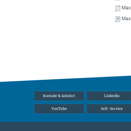
[7]
Max-
[8]
Max-P
Kontakt & Anfahrt
Linkedin
YouTube
Self-Service