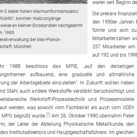
waren seit Beginn d
em 5 Meter hohen Warmumformsimulator,
Die prekäre finanziel
„WUMSI“, konnten Walzvorgänge
den 1990er Jahren f
ttweise an kleinen Einzelproben nachgeahmt
führte und sich z
n, 1983.
Mitarbeiterzahlen w
eralverwaltung der Max-Planck-
257 Mitarbeiter am
lschaft, München
auf 192 und bis 199
hr 1988 beschloss das MPIE, „auf den derzeitigen
ungsthemen aufbauend, eine graduelle und allmähliche
rung der Arbeitsgebiete einzuleiten“. In Zukunft sollten neben
nd Stahl auch andere Werkstoffe verstärkt berücksichtigt und
beitsbereiche Werkstoff-Prozesstechnik und Prozessmodelle
aut werden, was sowohl vom Fachbeirat als auch vom VDEh
[7]
r MPG begrüßt wurde.
Am 26. Oktober 1990 übernahm Peter
n, der Leiter der Abteilung Physikalische Metallkunde, den
des Institutsdirektors und Hauptgeschäftsführers. Im gleichen