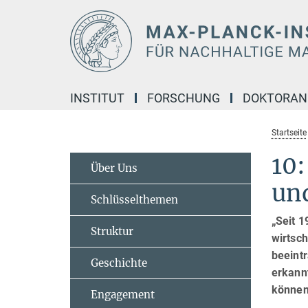
Hauptinhalt
INSTITUT
FORSCHUNG
DOKTORA
Startseite
10:
Über Uns
und
Schlüsselthemen
„Seit 
Struktur
wirtsch
beeintr
Geschichte
erkannt
können
Engagement