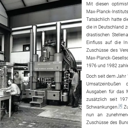
Mit diesen optimis
Max-Planck-Institut
Tatsächlich hatte di
die in Deutschland z
drastischen Stellen
Einfluss auf die In
Zuschüsse des Vere
Max-Planck-Gesell
1976 und 1982 zahle
Doch seit dem Jahr 
Umsatzeinbußen d
Ausgaben für das M
zusätzlich seit 1
[4]
Schwankungen.
Zu
nun an zunehmend 
Zuschüsse des Bund