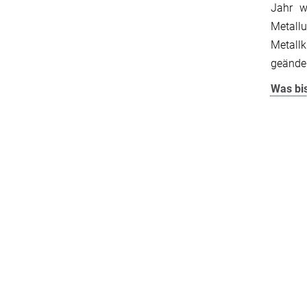
Jahr w
Metall
Metall
geänder
Was bi