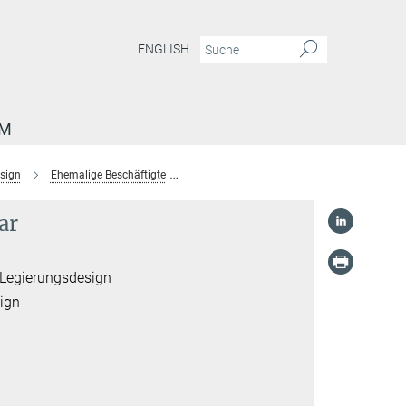
ENGLISH
AM
sign
Ehemalige Beschäftigte
Prithiv Thoudden Sukumar
ar
 Legierungsdesign
ign