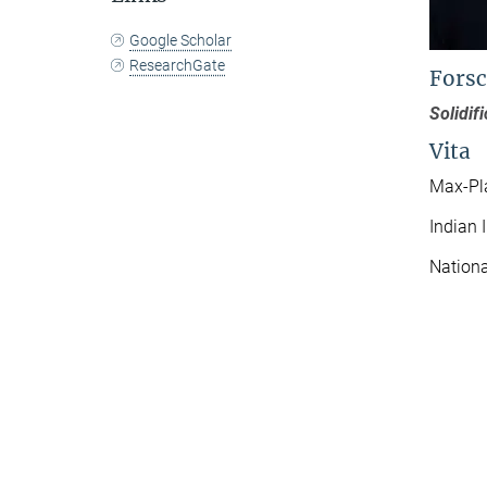
Google Scholar
ResearchGate
Forsc
Solidif
Vita
Max-Pla
Indian 
Nationa