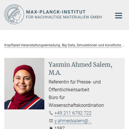
Hauptinhalt
K
opfSalat-Veranstaltungseinladung: Big Data, Simulationen und künstliche Intelligenz
Yasmin Ahmed Salem,
M.A.
Referentin für Presse- und
Öffentlichkeitsarbeit
Büro für
Wissenschaftskoordination
+49 211 6792 722
y.ahmedsalem@...
1587