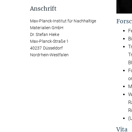
Anschrift
Forsc
Max-Planck-Institut für Nachhaltige
Materialien GmbH
F
Dr. Stefan Hieke
B
Max-Planck-Straße 1
T
40237 Düsseldorf
T
Nordrhein-Westfalen
B
F
o
M
W
R
R
(
Vita