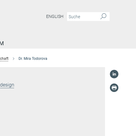
ENGLISH
AM
schaft
Dr. Mira Todorova
ldesign