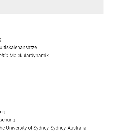
g
ultiskalenansätze
nitio
Molekulardynamik
ung
orschung
e University of Sydney, Sydney, Australia