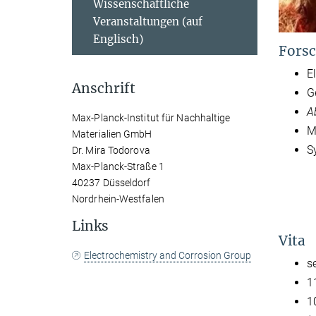
Wissenschaftliche
Veranstaltungen (auf
Englisch)
Forsc
E
Anschrift
G
A
Max-Planck-Institut für Nachhaltige
M
Materialien GmbH
S
Dr. Mira Todorova
Max-Planck-Straße 1
40237 Düsseldorf
Nordrhein-Westfalen
Links
Vita
Electrochemistry and Corrosion Group
s
1
1