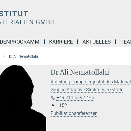
NDENPROGRAMM
KARRIERE
AKTUELLES
TE
Dr Ali Nematollahi
Dr Ali Nematollahi
Abteilung Computergestütztes Materia
Gruppe Adaptive Strukturwerkstoffe
+49 211 6792 446
1152
Publikationsreferenzen