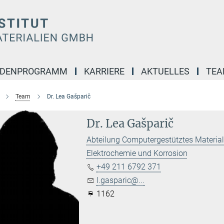
NDENPROGRAMM
KARRIERE
AKTUELLES
TE
Team
Dr. Lea Gašparič
Dr. Lea Gašparič
Abteilung Computergestütztes Materia
Elektrochemie und Korrosion
+49 211 6792 371
l.gasparic@...
1162