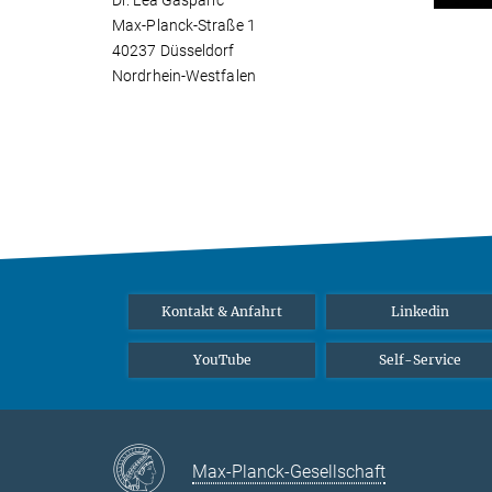
Dr. Lea Gašparič
Max-Planck-Straße 1
40237 Düsseldorf
Nordrhein-Westfalen
Kontakt & Anfahrt
Linkedin
YouTube
Self-Service
Max-Planck-Gesellschaft