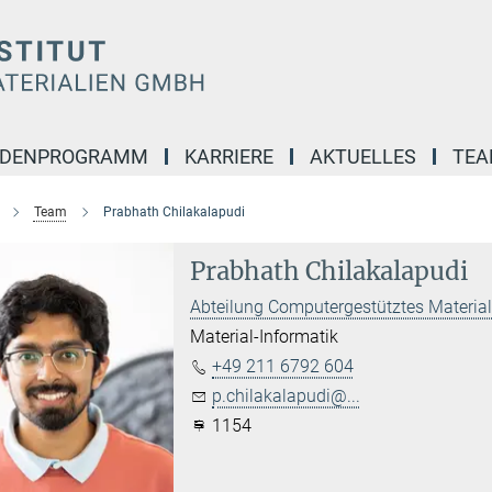
NDENPROGRAMM
KARRIERE
AKTUELLES
TE
Team
Prabhath Chilakalapudi
Prabhath Chilakalapudi
Abteilung Computergestütztes Materia
Material-Informatik
+49 211 6792 604
p.chilakalapudi@...
1154