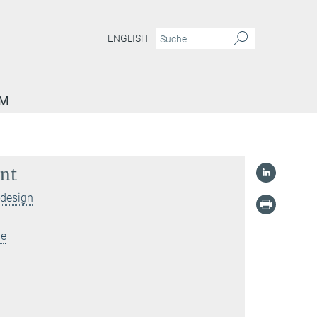
ENGLISH
AM
ent
ldesign
ie