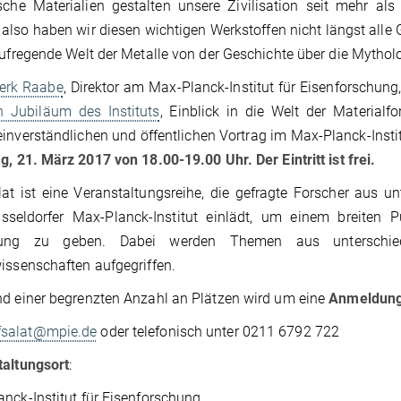
sche Materialien gestalten unsere Zivilisation seit mehr al
lso haben wir diesen wichtigen Werkstoffen nicht längst alle G
aufregende Welt der Metalle von der Geschichte über die Mytho
ierk Raabe
, Direktor am Max-Planck-Institut für Eisenforschu
n Jubiläum des Instituts
, Einblick in die Welt der Material
inverständlichen und öffentlichen Vortrag im Max-Planck-Instit
ag,
21. März 2017
von 18.00-19.00 Uhr.
Der Eintritt ist frei.
at ist eine Veranstaltungsreihe, die gefragte Forscher aus un
sseldorfer Max-Planck-Institut einlädt, um einem breiten Pu
hung zu geben. Dabei werden Themen aus unterschied
issenschaften aufgegriffen.
d einer begrenzten Anzahl an Plätzen wird um eine
Anmeldung
fsalat@mpie.de
oder telefonisch unter 0211 6792 722
taltungsort
:
nck-Institut für Eisenforschung