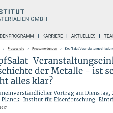
NDENPROGRAMM
KARRIERE
AKTUELLES
TE
Pressestelle
Pressemeldungen
KopfSalat-Veranstaltungseinladung:
fSalat-Veranstaltungseinl
chichte der Metalle - ist se
ht alles klar?
emeinverständlicher Vortrag am Dienstag, 
lanck-Institut für Eisenforschung. Eintrit
 2017