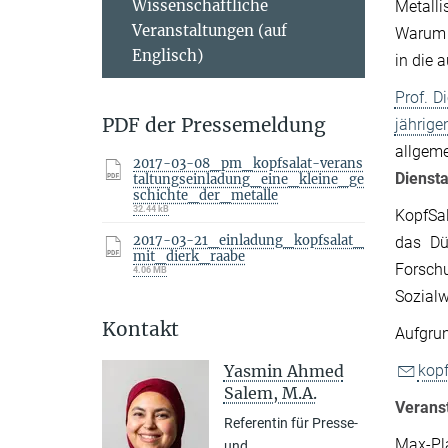
Wissenschaftliche
Metalli
Veranstaltungen (auf
Warum a
Englisch)
in die 
Prof. D
PDF der Pressemeldung
jährige
allgeme
2017-03-08_pm_kopfsalat-verans
Dienst
taltungseinladung_eine_kleine_ge
schichte_der_metalle
32.44 kB
KopfSal
2017-03-21_einladung_kopfsalat_
das Dü
mit_dierk_raabe
Forsc
4.06 MB
Sozialw
Kontakt
Aufgrun
kop
Yasmin Ahmed
Salem, M.A.
Verans
Referentin für Presse-
Max-Pla
und