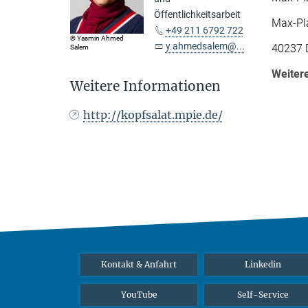
Öffentlichkeitsarbeit
Max-Pla
+49 211 6792 722
© Yasmin Ahmed
y.ahmedsalem@...
40237 
Salem
Weiter
Weitere Informationen
http://kopfsalat.mpie.de/
Kontakt & Anfahrt
Linkedin
YouTube
Self-Service