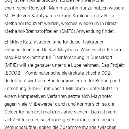
CO
ist kein Abfallprodukt, sondern ein wertvoller
2
chemischer Rohstoff. Man muss ihn nur zu nutzen wissen:
Mit Hilfe von Katalysatoren kann Kohlendioxid z.B. zu
Methanol reduziert werden, welches wiederum in Direkt-
Methanol-Brennstoffzellen (DMFC) Anwendung findet.
Effektive Katalysatoren sind für diese Reaktionen
entscheidend und Dr. Karl Mayrhofer, Wissenschaftler am
Max-Planck-Institut für Eisenforschung in Düsseldorf
(MPIE) will sie genauer unter die Lupe nehmen. Das Projekt
„ECCO2 – Kombinatorische elektrokatalytische CO2-
Reduktion“ wird vom Bundesministerium für Bildung und
Forschung (BmBF) mit über 1 Millionen € unterstützt. In
einem kompetetiven Verfahren setzte sich Mayrhofer
gegen viele Mitbewerber durch und konnte sich so die
Gelder für nun erst mal drei Jahre sichern. Das ist nicht
viel Zeit für einen so ehrgeizigen Plan: in einem neuen
Versuchsaufbau sollen die Zusammenhänge zwischen