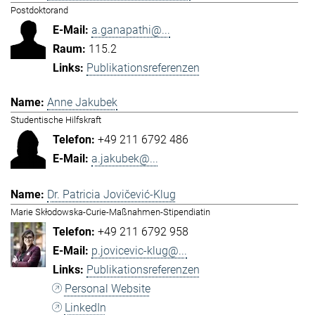
Postdoktorand
a.ganapathi@...
115.2
Publikationsreferenzen
Anne Jakubek
Studentische Hilfskraft
+49 211 6792 486
a.jakubek@...
Dr. Patricia Jovičević-Klug
Marie Skłodowska-Curie-Maßnahmen-Stipendiatin
+49 211 6792 958
p.jovicevic-klug@...
Publikationsreferenzen
Personal Website
LinkedIn