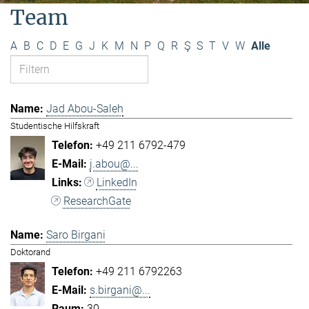
Team
A
B
C
D
E
G
J
K
M
N
P
Q
R
Ş
S
T
V
W
Alle
Jad Abou-Saleh
Studentische Hilfskraft
+49 211 6792-479
j.abou@...
LinkedIn
ResearchGate
Saro Birgani
Doktorand
+49 211 6792263
s.birgani@...
30