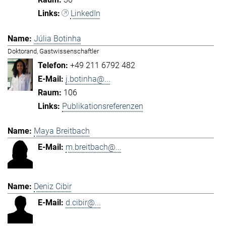
LinkedIn
Júlia Botinha
Doktorand, Gastwissenschaftler
+49 211 6792 482
j.botinha@...
106
Publikationsreferenzen
Maya Breitbach
m.breitbach@...
Deniz Cibir
d.cibir@...