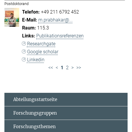
Postdoktorand
+49 211 6792 452
m.prabhakar@...
115.3
Publikationsreferenzen
Researchgate
Google scholar
Linkedin
<<
<
1
2
>
>>
Abteilungsstartseite
Forschungsgruppen
Forschungsthemen